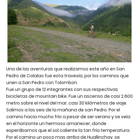
Una de las aventuras que realizamos este año en San
Pedro de C
olalao
fue esta
travesía
, por los caminos que
unen a San
Pedro
con
Tolombon
.
Fue un grupo de 12 integrantes con sus respectivas
bicicletas
de
mountain
bike
. Fue un ascenso de casi 2.600
metro sobre el nivel del mar, casi 30
kilómetros
de viaje.
Salimos a las seis de la mañana de san
Pedro
. Por el
camino hacia mucho
frío
a pesar de ser verano y se
veía
en el horizonte un hermoso amanecer, donde
esperábamos
que el sol caliente la tan
fría
temperatura.
Por el camino un poco mas arriba de
Huallinchay
, se