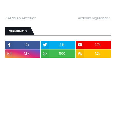
Artículo Anterior
Artículo Siguiente
SEGUINOS
12k
3.1k
2.7k
1.8k
500
1.2k