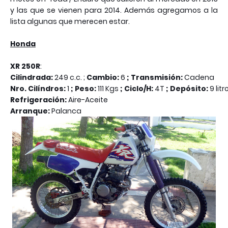
y las que se vienen para 2014. Además agregamos a la
lista algunas que merecen estar.
Honda
XR 250R
:
Cilindrada:
249 c.c. ;
Cambio:
6
;
Transmisión:
Cadena
Nro. Cilíndros:
1
; Peso:
111 Kgs
; Ciclo/H:
4T
; Depósito:
9 lit
Refrigeración:
Aire-Aceite
Arranque:
Palanca