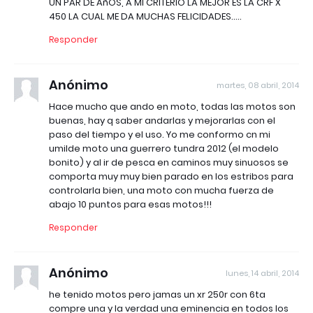
UN PAR DE AñOS, A MI CRITERIO LA MEJOR ES LA CRF X
450 LA CUAL ME DA MUCHAS FELICIDADES.....
Responder
Anónimo
martes, 08 abril, 2014
Hace mucho que ando en moto, todas las motos son
buenas, hay q saber andarlas y mejorarlas con el
paso del tiempo y el uso. Yo me conformo cn mi
umilde moto una guerrero tundra 2012 (el modelo
bonito) y al ir de pesca en caminos muy sinuosos se
comporta muy muy bien parado en los estribos para
controlarla bien, una moto con mucha fuerza de
abajo 10 puntos para esas motos!!!
Responder
Anónimo
lunes, 14 abril, 2014
he tenido motos pero jamas un xr 250r con 6ta
compre una y la verdad una eminencia en todos los