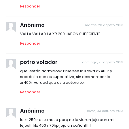
Responder
Anónimo
martes, 20 agosto, 2013
VALLA VALLA Y LA XR 200 JAPON SUFIECIENTE
Responder
potro volador
domingo, 25 agosto, 2013
que, están dormidos? Prueben la Kawa klx400r y
sabrán lo que es superlativo, sin desmerecer la
xr400r, verdad que es tractorcito.
Responder
Anónimo
jueves, 03 octubre, 2013
la xr 250 r esta nose porq no la vieron jaja para mi
lejos!!! klx 450 r 70hp jojo un cañon!!!!!