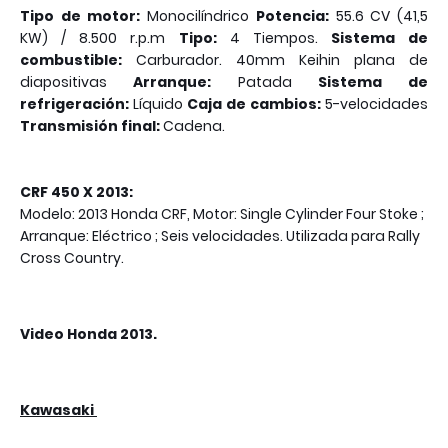
Tipo de motor:
Monocilíndrico
Potencia:
55.6
CV
(41,5
KW) / 8.500 r.p.m
Tipo:
4 Tiempos.
Sistema de
combustible:
Carburador. 40mm Keihin plana de
diapositivas
Arranque:
Patada
Sistema de
refrigeración:
Líquido
Caja de cambios:
5-velocidades
Transmisión final:
Cadena.
CRF 450 X 2013:
Modelo: 2013 Honda CRF, Motor: Single Cylinder Four Stoke ;
Arranque: Eléctrico ; Seis velocidades. Utilizada para Rally
Cross Country.
Video Honda 2013.
Kawasaki