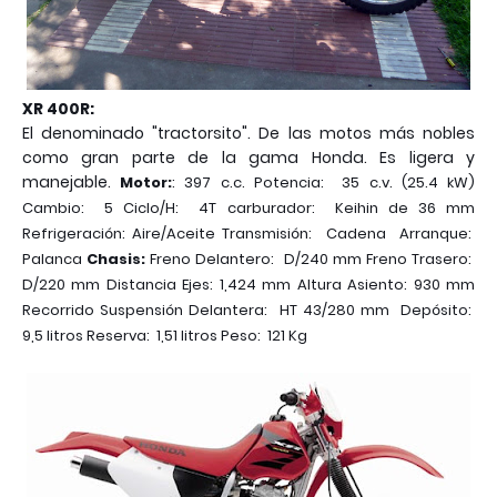
XR 400R:
El denominado "tractorsito". De las motos más nobles
como gran parte de la gama Honda. Es ligera y
manejable.
Motor:
: 397 c.c. Potencia: 35 c.v. (25.4 kW)
Cambio: 5 Ciclo/H: 4T carburador: Keihin de 36 mm
Refrigeración: Aire/Aceite Transmisión: Cadena Arranque:
Palanca
Chasis:
Freno Delantero: D/240 mm Freno Trasero:
D/220 mm Distancia Ejes: 1,424 mm Altura Asiento: 930 mm
Recorrido Suspensión Delantera: HT 43/280 mm Depósito:
9,5 litros Reserva: 1,51 litros Peso: 121 Kg