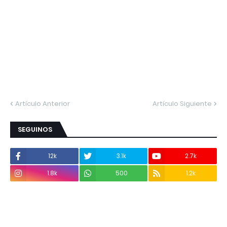
Artículo Anterior
Artículo Siguiente
SEGUINOS
12k
3.1k
2.7k
1.8k
500
1.2k