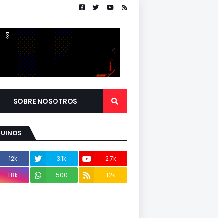
SOBRE NOSOTROS
GUINOS
12k
3.1k
2.7k
1.8k
500
1.2k