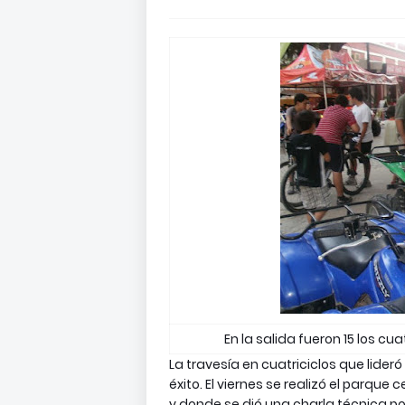
En la salida fueron 15 los cu
La travesía en cuatriciclos que lider
éxito. El viernes se realizó el parque
y donde se dió una charla técnica po