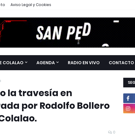
cto
Aviso Legal y Cookies
E COLALAO
AGENDA
RADIO EN VIVO
CONTACTO
o
SE
o la travesía en
rada por Rodolfo Bollero
Colalao.
0