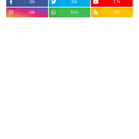
12k
3.1k
2.7k
1.8k
500
1.2k