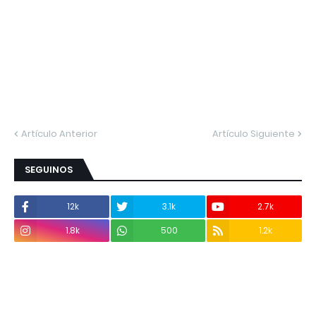
Artículo Anterior
Artículo Siguiente
SEGUINOS
12k
3.1k
2.7k
1.8k
500
1.2k