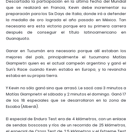
Descartada la participación en la última fecha del Mundial
que se realizará en Francia, Kevin debe incrementar su
preparación para los Six Days de Italia, donde irá a defender
la medalla de oro lograda el año pasado en México.
Tan
necesaria era esta victoria porque era su primera carrera
después de conseguir el título latinoamericano en
Guanajuato.
Ganar en Tucumán era necesario porque allí estaban los
mejores del país, principalmente el tucumano Matías
Giampietri quien es el actual campeón argentino y ganó el
Sun’s Race cuando Kevin estaba en Europa, y la revancha
estaba en su propia tierra.
Y Kevin no sólo ganó sino que arrasó. Le sacó casi 3 minutos a
Matías Giamprietri el sábado y 2 minutos el domingo. Ganó 17
de los 18 especiales que se desarrollaron en la zona de
Escaba (Alberdi).
El especial de Enduro Test era de 4 kilómetros, con un enlace
de sendas boscosas y ríos de un recorrido de 25 kilómetros,
el especial de Cross Test de 2,5 kilómetros y el Extreme Test