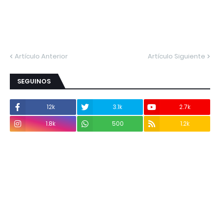
Artículo Anterior
Artículo Siguiente
SEGUINOS
12k
3.1k
2.7k
1.8k
500
1.2k