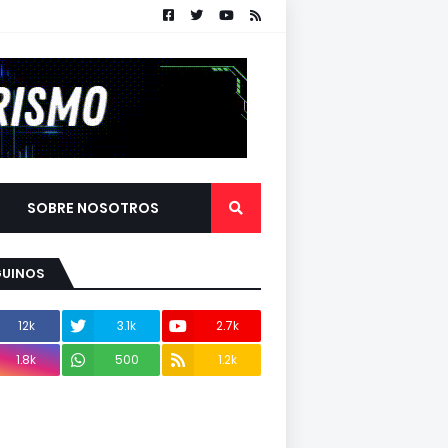
SOBRE NOSOTROS
GUINOS
12k
3.1k
2.7k
1.8k
500
1.2k