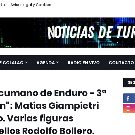
cto
Aviso Legal y Cookies
E COLALAO
AGENDA
RADIO EN VIVO
CONTACTO
SE
umano de Enduro - 3ª
ón": Matias Giampietri
. Varias figuras
llos Rodolfo Bollero.