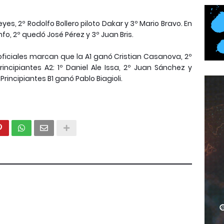
yes, 2º Rodolfo Bollero piloto Dakar y 3º Mario Bravo. En
unfo, 2º quedó José Pérez y 3º Juan Bris.
aoficiales marcan que la A1 ganó Cristian Casanova, 2º
rincipiantes A2: 1º Daniel Ale Issa, 2º Juan Sánchez y
rincipiantes B1 ganó Pablo Biagioli.