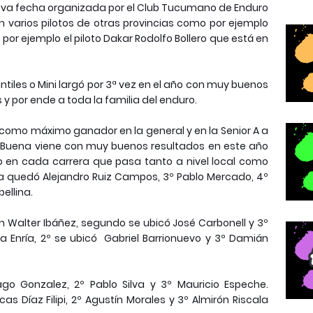
eva fecha organizada por el Club Tucumano de Enduro
n varios pilotos de otras provincias como por ejemplo
r ejemplo el piloto Dakar Rodolfo Bollero que está en
tiles o Mini largó por 3ª vez en el año con muy buenos
s y por ende a toda la familia del enduro.
 como máximo ganador en la general y en la Senior A a
ba Buena viene con muy buenos resultados en este año
o en cada carrera que pasa tanto a nivel local como
 quedó Alejandro Ruiz Campos, 3º Pablo Mercado, 4º
ellina.
n Walter Ibáñez, segundo se ubicó José Carbonell y 3º
a Enría, 2º se ubicó Gabriel Barrionuevo y 3º Damián
go Gonzalez, 2º Pablo Silva y 3º Mauricio Espeche.
as Díaz Filipi, 2º Agustín Morales y 3º Almirón Riscala