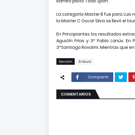
Ramiro piloto Todo Sport.
La categoría Master B fue para Luis re
la Master C Oscar Silva se llevó el tri
En Principiantes los resultados extr
Agustín Frías y 3º Pablo Lanús. En P
3ºSantiago Rovarini. Mientras que en P
Sección
Enduro
Compartir
COMENTARIOS