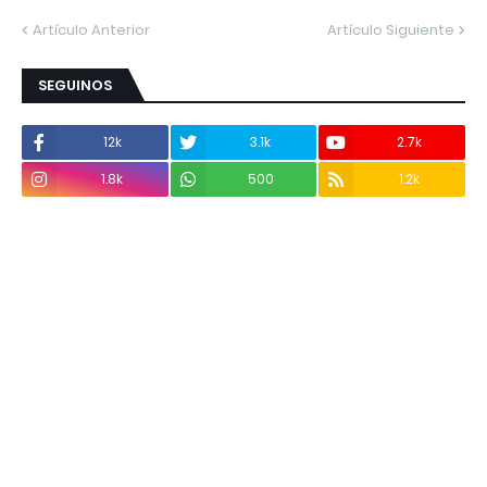
Artículo Anterior
Artículo Siguiente
SEGUINOS
12k
3.1k
2.7k
1.8k
500
1.2k