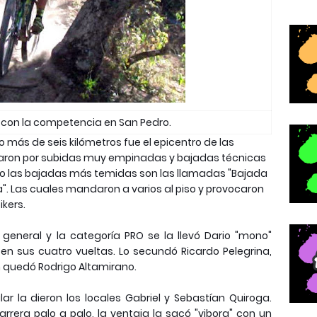
con la competencia en San Pedro.
co más de seis kilómetros fue el epicentro de las
aron por subidas muy empinadas y bajadas técnicas
lo las bajadas más temidas son las llamadas "Bajada
a". Las cuales mandaron a varios al piso y provocaron
ikers
.
 general y la categoría PRO se la llevó Dario "mono"
en sus cuatro vueltas. Lo secundó Ricardo Pelegrina,
n quedó Rodrigo Altamirano.
r la dieron los locales Gabriel y Sebastían Quiroga.
rera palo a palo, la ventaja la sacó "vibora" con un