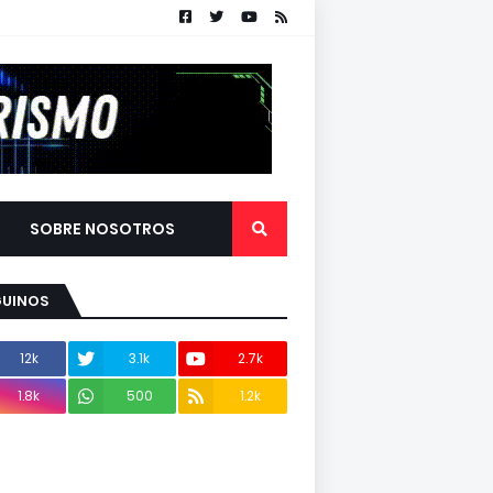
SOBRE NOSOTROS
GUINOS
12k
3.1k
2.7k
1.8k
500
1.2k