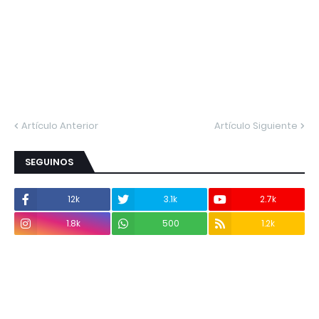
Artículo Anterior
Artículo Siguiente
SEGUINOS
12k
3.1k
2.7k
1.8k
500
1.2k