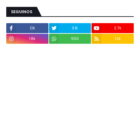
SEGUINOS
12k
3.1k
2.7k
1.8k
500
1.2k