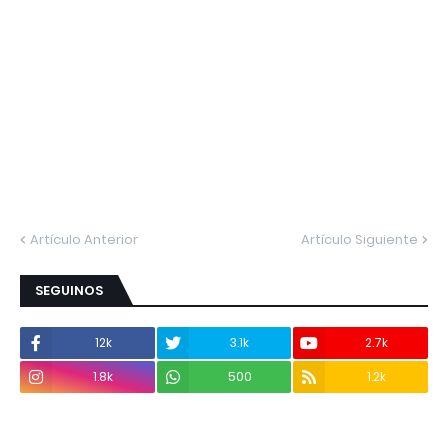
Artículo Anterior
Artículo Siguiente
SEGUINOS
12k
3.1k
2.7k
1.8k
500
1.2k