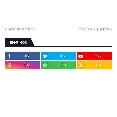
Artículo Anterior
Artículo Siguiente
SEGUINOS
12k
3.1k
2.7k
1.8k
500
1.2k