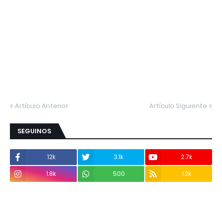
Artículo Anterior
Artículo Siguiente
SEGUINOS
12k
3.1k
2.7k
1.8k
500
1.2k