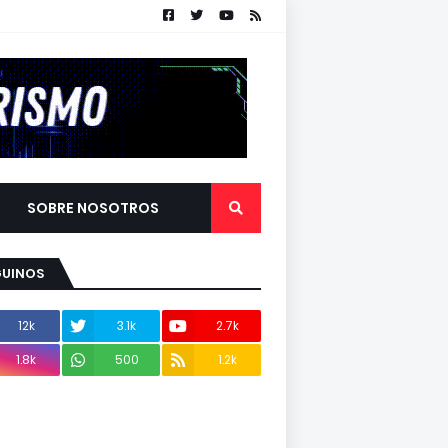
SOBRE NOSOTROS
GUINOS
12k
3.1k
2.7k
1.8k
500
1.2k