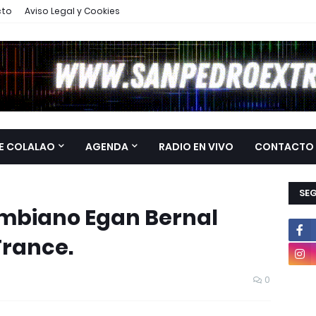
cto
Aviso Legal y Cookies
E COLALAO
AGENDA
RADIO EN VIVO
CONTACTO
SE
lombiano Egan Bernal
France.
0