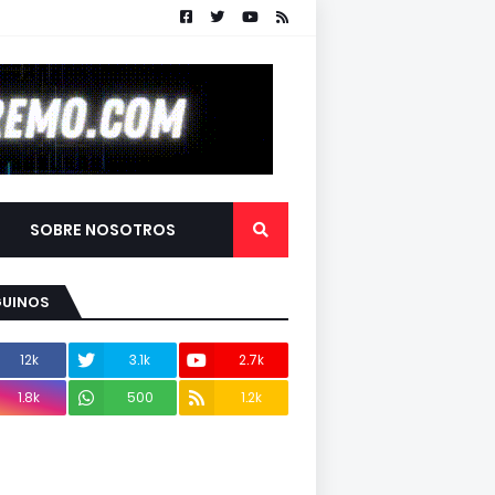
SOBRE NOSOTROS
GUINOS
12k
3.1k
2.7k
1.8k
500
1.2k