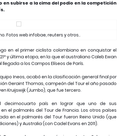
o en subirse a la cima del podio en la competición
s.
. Fotos web infobae, reuters y otros..
go en el primer ciclista colombiano en conquistar el
 21ª y última etapa, en la que el australiano Caleb Ewan
l llegada a los Campos Elíseos de París.
quipo Ineos, acabó en la clasificación general final por
ión Geraint Thomas, campeón del Tour el año pasado
n Kruijswijk (Jumbo), que fue tercero.
el decimocuarto país en lograr que uno de sus
en el palmarés del Tour de Francia. Los otros países
ada en el palmarés del Tour fueron Reino Unido (que
diciones) y Australia (con Cadel Evans en 2011).