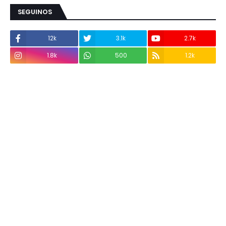
SEGUINOS
12k
3.1k
2.7k
1.8k
500
1.2k