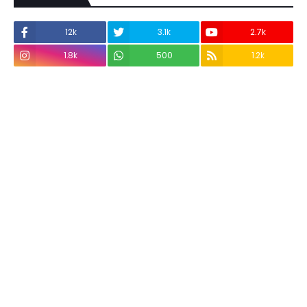
12k
3.1k
2.7k
1.8k
500
1.2k