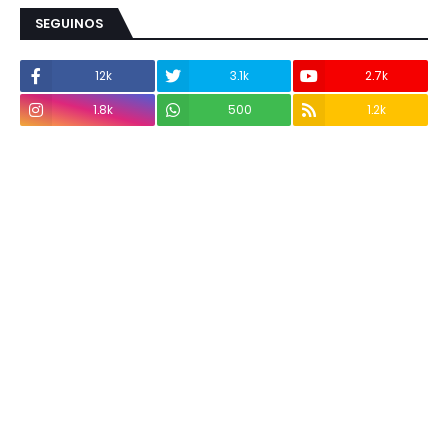
SEGUINOS
12k
3.1k
2.7k
1.8k
500
1.2k