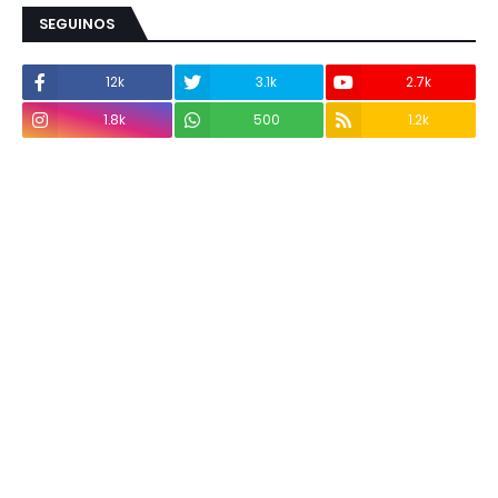
SEGUINOS
12k
3.1k
2.7k
1.8k
500
1.2k