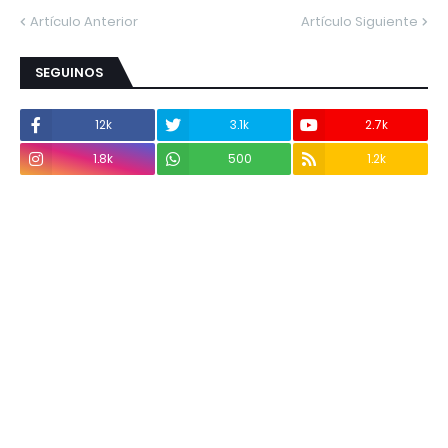
Artículo Anterior
Artículo Siguiente
SEGUINOS
12k
3.1k
2.7k
1.8k
500
1.2k