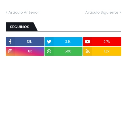
Artículo Anterior
Artículo Siguiente
SEGUINOS
12k
3.1k
2.7k
1.8k
500
1.2k