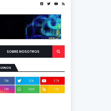
SOBRE NOSOTROS
GUINOS
12k
3.1k
2.7k
1.8k
500
1.2k