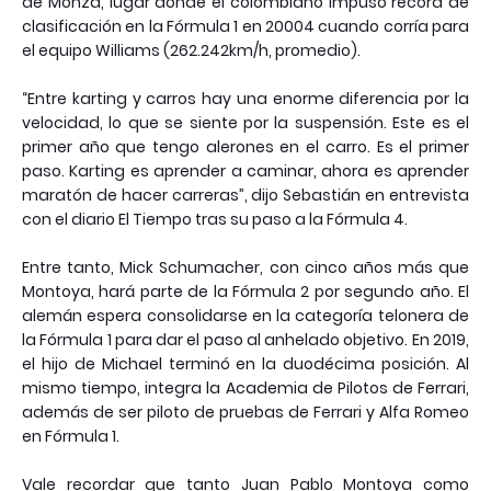
de Monza, lugar donde el colombiano impuso récord de
clasificación en la Fórmula 1 en 20004 cuando corría para
el equipo Williams (262.242km/h, promedio).
“Entre karting y carros hay una enorme diferencia por la
velocidad, lo que se siente por la suspensión. Este es el
primer año que tengo alerones en el carro. Es el primer
paso. Karting es aprender a caminar, ahora es aprender
maratón de hacer carreras”, dijo Sebastián en entrevista
con el diario El Tiempo tras su paso a la Fórmula 4.
Entre tanto, Mick Schumacher, con cinco años más que
Montoya, hará parte de la Fórmula 2 por segundo año. El
alemán espera consolidarse en la categoría telonera de
la Fórmula 1 para dar el paso al anhelado objetivo. En 2019,
el hijo de Michael terminó en la duodécima posición. Al
mismo tiempo, integra la Academia de Pilotos de Ferrari,
además de ser piloto de pruebas de Ferrari y Alfa Romeo
en Fórmula 1.
Vale recordar que tanto Juan Pablo Montoya como