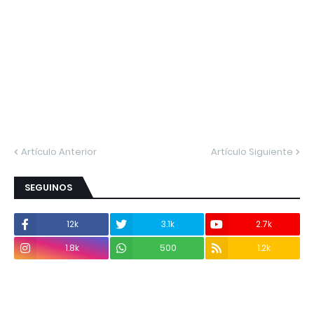
Artículo Anterior
Artículo Siguiente
SEGUINOS
12k
3.1k
2.7k
1.8k
500
1.2k