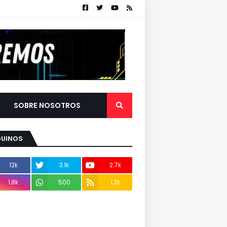
SOBRE NOSOTROS
GUINOS
12k
3.1k
2.7k
1.8k
500
1.2k