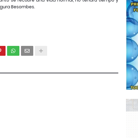
anto se recobre una vida normal, no tendrá tiempo y
 augura Besombes.