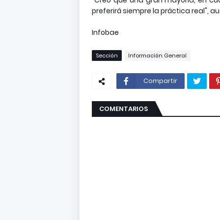
"Creo que una gran mayoría, en cu
preferirá siempre la práctica real",
Infobae
Sección
Información General
Compartir
COMENTARIOS