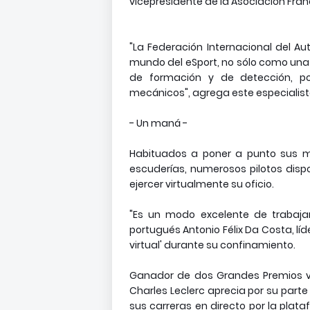
vicepresidente de la Asociación Fran
"La Federación Internacional del Aut
mundo del eSport, no sólo como un
de formación y de detección, po
mecánicos", agrega este especialist
- Un maná -
Habituados a poner a punto sus m
escuderías, numerosos pilotos dis
ejercer virtualmente su oficio.
"Es un modo excelente de trabajar 
portugués Antonio Félix Da Costa, lí
virtual' durante su confinamiento.
Ganador de dos Grandes Premios vi
Charles Leclerc aprecia por su part
sus carreras en directo por la plat