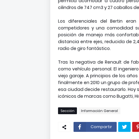
permitía acomodar a cuatro perso
cilindros de 747 cm3 y 27 caballos del
Los diferenciales del Bertin er
competidores y una comodidad sup
posición de manejo más confortabl
distancia entre ejes, reducida de 2,
radio de giro fantástico.
Tras la negativa de Renault de fabr
como vehículo personal. El ingeniero
viejo garaje. A principios de los añ
finalmente en 2010 un grupo de profe
esa ciudad decide restaurarlo. Hoy 
icónicos de marcas como Bugatti, Hi
Sección
Información General
Compartir