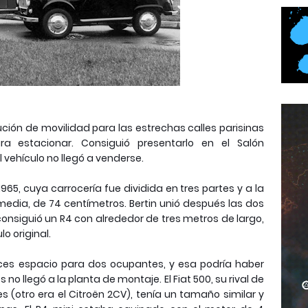
lución de movilidad para las estrechas calles parisinas
a estacionar. Consiguió presentarlo en el Salón
el vehículo no llegó a venderse.
965, cuya carrocería fue dividida en tres partes y a la
media, de 74 centímetros. Bertin unió después las dos
onsiguió un R4 con alrededor de tres metros de largo,
lo original.
onces espacio para dos ocupantes, y esa podría haber
 no llegó a la planta de montaje. El Fiat 500, su rival de
 (otro era el Citroën 2CV), tenía un tamaño similar y