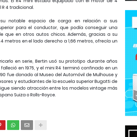
nas. El R4 mini estaba equipado con el motor de 4
 R 4 tradicional.
an su notable espacio de carga en relación a sus
erior para el conductor, que podía conseguir una
e que en otros autos chicos. Además, gracias a su
44 metros en el lado derecho a 1,66 metros, ofrecía un
icarlo en serie, Bertin usó su prototipo durante años
 falleció en 1975, y el mini R4 terminó confinado en un
os 90 fue donado al Museo del Automóvil de Mulhouse y
sores y estudiantes de la escuela superior Bugatti de
sigue siendo atracción entre los modelos vintage más
spano Suiza o Rolls-Royce.