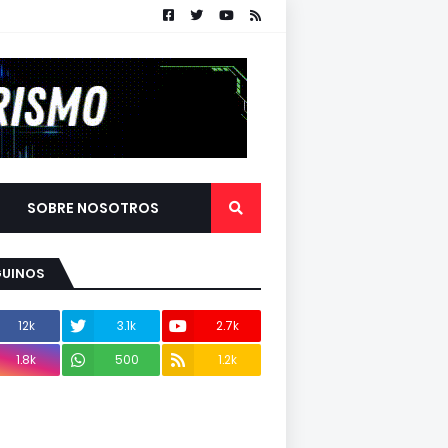
SOBRE NOSOTROS
GUINOS
12k
3.1k
2.7k
1.8k
500
1.2k