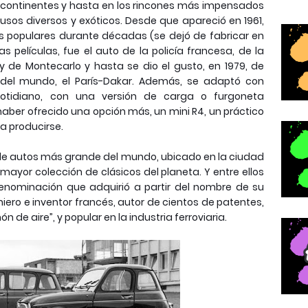
os continentes y hasta en los rincones más impensados
usos diversos y exóticos. Desde que apareció en 1961,
ás populares durante décadas (se dejó de fabricar en
s películas, fue el auto de la policía francesa, de la
lly de Montecarlo y hasta se dio el gusto, en 1979, de
 del mundo, el París-Dakar. Además, se adaptó con
cotidiano, con una versión de carga o furgoneta
haber ofrecido una opción más, un mini R4, un práctico
 a producirse.
o de autos más grande del mundo, ubicado en la ciudad
ayor colección de clásicos del planeta. Y entre ellos
denominación que adquirió a partir del nombre de su
iero e inventor francés, autor de cientos de patentes,
ón de aire”, y popular en la industria ferroviaria.