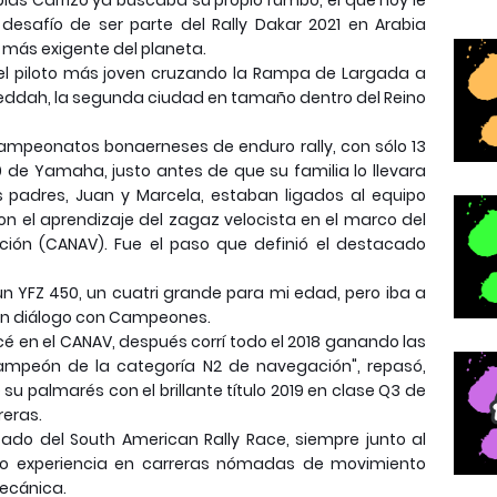
as Carrizo ya buscaba su propio rumbo, el que hoy le
desafío de ser parte del Rally Dakar 2021 en Arabia
d más exigente del planeta.
á el piloto más joven cruzando la Rampa de Largada a
en Jeddah, la segunda ciudad en tamaño dentro del Reino
ampeonatos bonaerneses de enduro rally, con sólo 13
 de Yamaha, justo antes de que su familia lo llevara
s padres, Juan y Marcela, estaban ligados al equipo
on el aprendizaje del zagaz velocista en el marco del
ón (CANAV). Fue el paso que definió el destacado
n YFZ 450, un cuatri grande para mi edad, pero iba a
 en diálogo con Campeones.
cé en el CANAV, después corrí todo el 2018 ganando las
ampeón de la categoría N2 de navegación", repasó,
su palmarés con el brillante título 2019 en clase Q3 de
reras.
sado del South American Rally Race, siempre junto al
o experiencia en carreras nómadas de movimiento
mecánica.