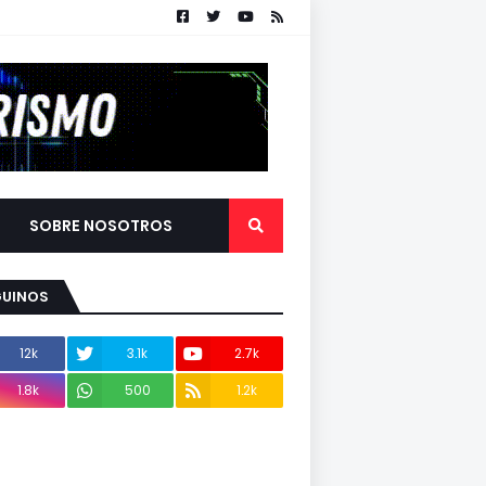
SOBRE NOSOTROS
GUINOS
12k
3.1k
2.7k
1.8k
500
1.2k