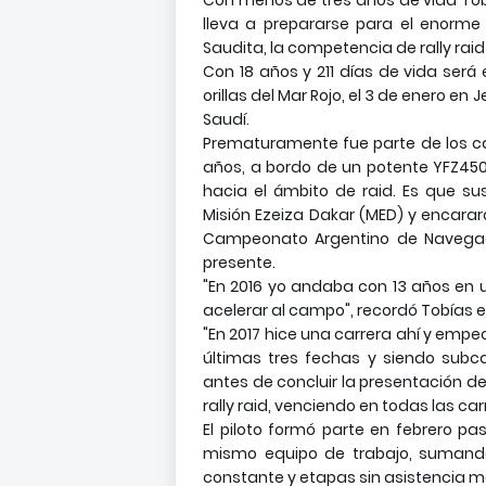
Con menos de tres años de vida Tobí
lleva a prepararse para el enorme 
Saudita, la competencia de rally rai
Con 18 años y 211 días de vida ser
orillas del Mar Rojo, el 3 de enero 
Saudí.
Prematuramente fue parte de los c
años, a bordo de un potente YFZ450
hacia el ámbito de raid. Es que su
Misión Ezeiza Dakar (MED) y encarar
Campeonato Argentino de Navegaci
presente.
"En 2016 yo andaba con 13 años en u
acelerar al campo", recordó Tobías
"En 2017 hice una carrera ahí y empe
últimas tres fechas y siendo subc
antes de concluir la presentación de 
rally raid, venciendo en todas las car
El piloto formó parte en febrero pa
mismo equipo de trabajo, sumand
constante y etapas sin asistencia 