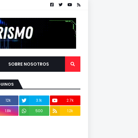
SOBRE NOSOTROS
GUINOS
12k
3.1k
2.7k
1.8k
500
1.2k