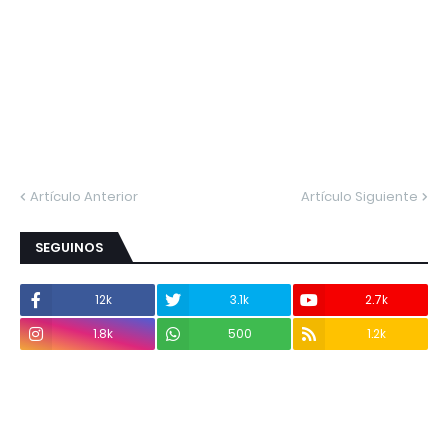
Artículo Anterior
Artículo Siguiente
SEGUINOS
12k
3.1k
2.7k
1.8k
500
1.2k