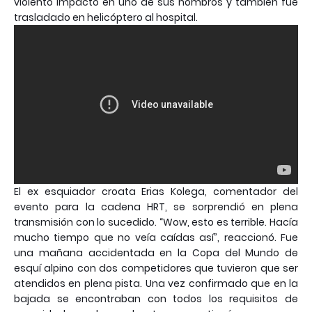
violento impacto en uno de sus hombros y también fue
trasladado en helicóptero al hospital.
El ex esquiador croata Erias Kolega, comentador del
evento para la cadena HRT, se sorprendió en plena
transmisión con lo sucedido. “Wow, esto es terrible. Hacía
mucho tiempo que no veía caídas así”, reaccionó. Fue
una mañana accidentada en la Copa del Mundo de
esquí alpino con dos competidores que tuvieron que ser
atendidos en plena pista. Una vez confirmado que en la
bajada se encontraban con todos los requisitos de