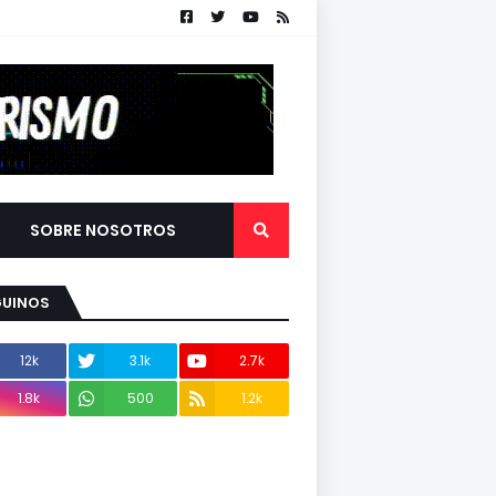
SOBRE NOSOTROS
GUINOS
12k
3.1k
2.7k
1.8k
500
1.2k