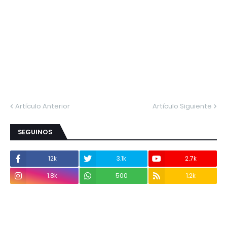
Artículo Anterior
Artículo Siguiente
SEGUINOS
12k
3.1k
2.7k
1.8k
500
1.2k