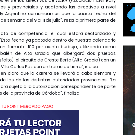
 entre los directivos de ACRA (Asociación Civil Rally
es y provinciales y acatando las directivas a nivel
ly Argentino comunicamos que la cuarta fecha del
de semana del 9 al 11 de julio”, reza la primera parte de
ato de competencia, el cual estará sectorizado y
. “Esta fecha ya pactada dentro de nuestro calendario
 con formato 100 por ciento burbuja, utilizando como
balén de Alta Gracia que albergará dos pruebas
falto), el circuito de Oreste Berta (Alta Gracia) con un
illa Carlos Paz con un tramo de tierra”, indica.
en claro que la carrera se llevará a cabo siempre y
 las de las distintas autoridades provinciales. “La
ará sujeta a la autorización correspondiente de parte
e la provincia de Córdoba”, finaliza.
 TU POINT MERCADO PAGO