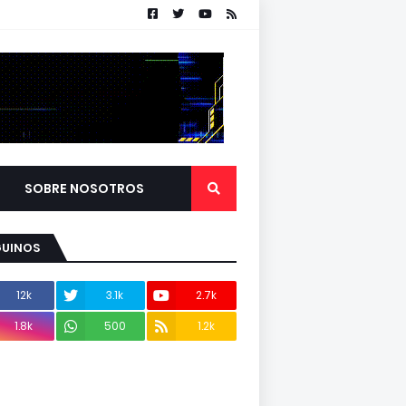
SOBRE NOSOTROS
GUINOS
12k
3.1k
2.7k
1.8k
500
1.2k