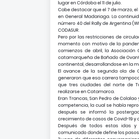
lugar en Córdoba el 11 de julio.
Cabe destacar que el 7 de marzo, el 
en General Madariaga. La continuida
número 40 del Rally de Argentina (W
CODASUR.
Pero por las restricciones de circu
momento con motivo de la pandemi
comienzos de abril, la Asociación C
catamarqueña de Bañado de Ovanta 
continental, desarrollandose en la 
El avance de la segunda ola de C
generaron que esa carrera tampoco s
que tres ciudades del norte de 
realizarse en Catamarca.
Eran Trancas, San Pedro de Colalao 
competencia, la cual se había repr
después se informó la posterg
crecimiento de casos de Covid-19 y a
Después de todos estas idas y v
comunicado donde define los pasos 