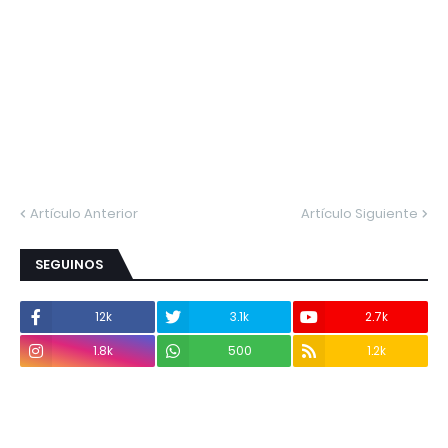
Artículo Anterior
Artículo Siguiente
SEGUINOS
12k
3.1k
2.7k
1.8k
500
1.2k