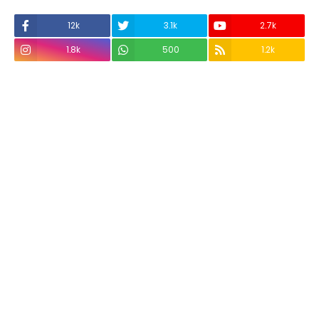
12k
3.1k
2.7k
1.8k
500
1.2k