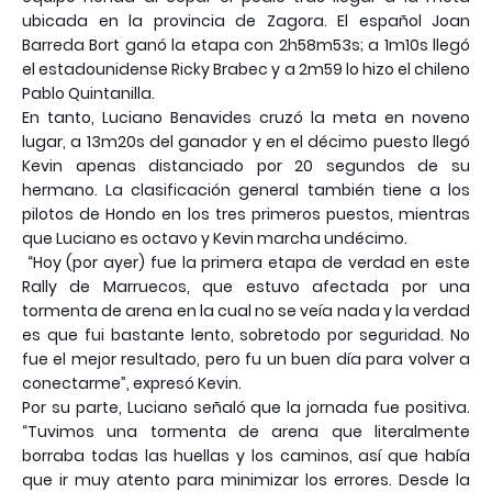
ubicada en la provincia de Zagora. El español Joan
Barreda Bort ganó la etapa con 2h58m53s; a 1m10s llegó
el estadounidense Ricky Brabec y a 2m59 lo hizo el chileno
Pablo Quintanilla.
En tanto, Luciano Benavides cruzó la meta en noveno
lugar, a 13m20s del ganador y en el décimo puesto llegó
Kevin apenas distanciado por 20 segundos de su
hermano. La clasificación general también tiene a los
pilotos de Hondo en los tres primeros puestos, mientras
que Luciano es octavo y Kevin marcha undécimo.
“Hoy (por ayer) fue la primera etapa de verdad en este
Rally de Marruecos, que estuvo afectada por una
tormenta de arena en la cual no se veía nada y la verdad
es que fui bastante lento, sobretodo por seguridad. No
fue el mejor resultado, pero fu un buen día para volver a
conectarme”, expresó Kevin.
Por su parte, Luciano señaló que la jornada fue positiva.
“Tuvimos una tormenta de arena que literalmente
borraba todas las huellas y los caminos, así que había
que ir muy atento para minimizar los errores. Desde la