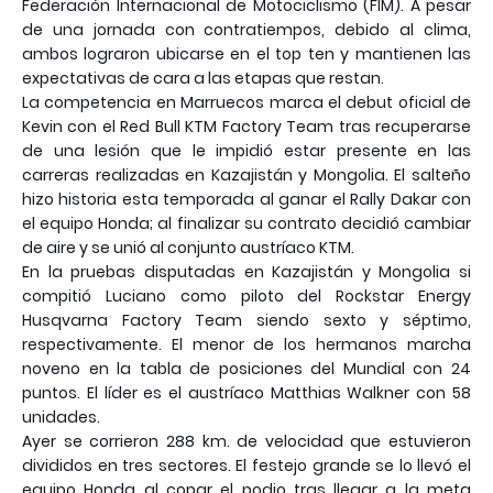
Federación Internacional de Motociclismo (FIM). A pesar
de una jornada con contratiempos, debido al clima,
ambos lograron ubicarse en el top ten y mantienen las
expectativas de cara a las etapas que restan.
La competencia en Marruecos marca el debut oficial de
Kevin con el Red Bull KTM Factory Team tras recuperarse
de una lesión que le impidió estar presente en las
carreras realizadas en Kazajistán y Mongolia. El salteño
hizo historia esta temporada al ganar el Rally Dakar con
el equipo Honda; al finalizar su contrato decidió cambiar
de aire y se unió al conjunto austríaco KTM.
En la pruebas disputadas en Kazajistán y Mongolia si
compitió Luciano como piloto del Rockstar Energy
Husqvarna Factory Team siendo sexto y séptimo,
respectivamente. El menor de los hermanos marcha
noveno en la tabla de posiciones del Mundial con 24
puntos. El líder es el austríaco Matthias Walkner con 58
unidades.
Ayer se corrieron 288 km. de velocidad que estuvieron
divididos en tres sectores. El festejo grande se lo llevó el
equipo Honda al copar el podio tras llegar a la meta