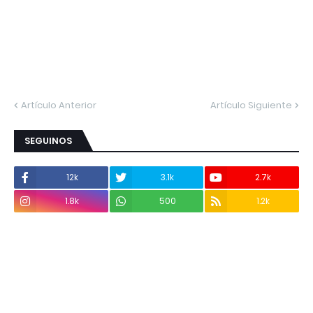
Artículo Anterior
Artículo Siguiente
SEGUINOS
12k
3.1k
2.7k
1.8k
500
1.2k