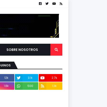
SOBRE NOSOTROS
GUINOS
12k
3.1k
2.7k
1.8k
500
1.2k