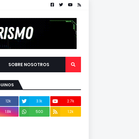
SOBRE NOSOTROS
GUINOS
12k
3.1k
2.7k
1.8k
500
1.2k