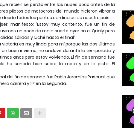
 que recién se perdió entre las nubes poco antes de la
ores pilotos de motocross del mundo hicieron vibrar a
n desde todos los puntos cardinales de nuestro país.
jser, manifestó: “Estoy muy contento, fue un fin de
vimos un poco de mala suerte ayer en el Qualy pero
lidas sólidas y luché hasta el final”.
a victoria es muy linda para mí porque las dos últimas
 un buen invierno, no anduve durante la temporada y
imos años pero estoy volviendo. El fin de semana fue
Me he sentido bien sobre la moto y en la pista. El
 local del fin de semana fue Pablo Jeremías Pascual, que
rimera carrera y 11° en la segunda.