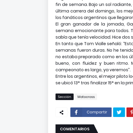
fin de semana. Bajo un sol radiante,
última carrera del domingo, los mej
los fanáticos argentinos que llegaro
El gran ganador de la jornada, Ga
semana emocionante para todos. Tu
sabía que tenía velocidad. Hice dos sa
En tanto que Tom Vialle señaló: “Est
semanas fueron duras. No he tenido
no estaba preparado como en los últ
bueno, con fluidez y buen ritmo. 
campeonato es largo, ya veremos”.
Entre los argentinos, el mejor piloto
se ubicó 13° tras finalizar 15° en la p
Sección
Motocross
Compartir
COMENTARIOS