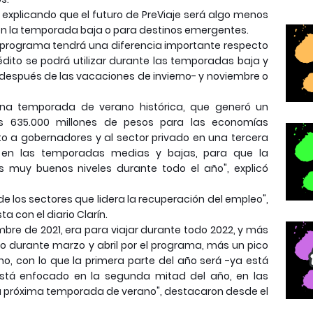
xplicando que el futuro de PreViaje será algo menos
 en la temporada baja o para destinos emergentes.
so programa tendrá una diferencia importante respecto
rédito se podrá utilizar durante las temporadas baja y
-después de las vacaciones de invierno- y noviembre o
 una temporada de verano histórica, que generó un
s 635.000 millones de pesos para las economías
to a gobernadores y al sector privado en una tercera
a en las temporadas medias y bajas, para que la
s muy buenos niveles durante todo el año", explicó
de los sectores que lidera la recuperación del empleo",
a con el diario Clarín.
iembre de 2021, era para viajar durante todo 2022, y más
o durante marzo y abril por el programa, más un pico
o, con lo que la primera parte del año será -ya está
está enfocado en la segunda mitad del año, en las
a próxima temporada de verano", destacaron desde el