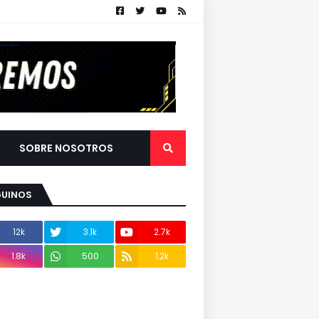
SOBRE NOSOTROS
GUINOS
12k
3.1k
2.7k
1.8k
500
1.2k