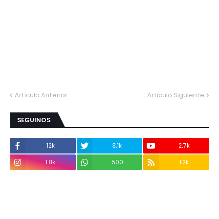
Artículo Anterior
Artículo Siguiente
SEGUINOS
12k
3.1k
2.7k
1.8k
500
1.2k