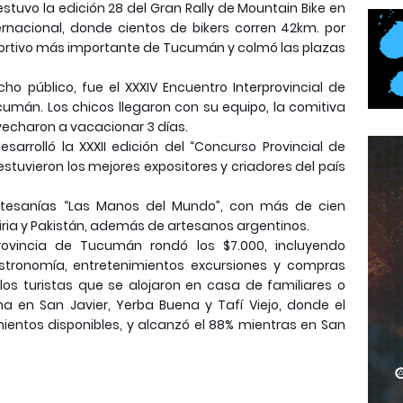
stuvo la edición 28 del Gran Rally de Mountain Bike en
ernacional, donde cientos de bikers corren 42km. por
portivo más importante de Tucumán y colmó las plazas
 público, fue el XXXIV Encuentro Interprovincial de
cumán. Los chicos llegaron con su equipo, la comitiva
ovecharon a vacacionar 3 días.
rrolló la XXXII edición del “Concurso Provincial de
tuvieron los mejores expositores y criadores del país
rtesanías “Las Manos del Mundo”, con más de cien
 Siria y Pakistán, además de artesanos argentinos.
rovincia de Tucumán rondó los $7.000, incluyendo
gastronomía, entretenimientos excursiones y compras
os turistas que se alojaron en casa de familiares o
a en San Javier, Yerba Buena y Tafí Viejo, donde el
entos disponibles, y alcanzó el 88% mientras en San