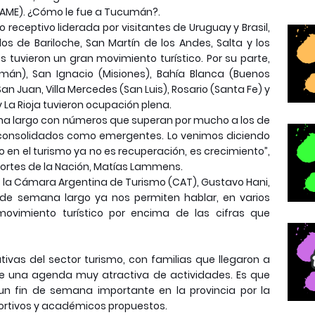
AME). ¿Cómo le fue a Tucumán?.
 receptivo liderada por visitantes de Uruguay y Brasil,
os de Bariloche, San Martín de los Andes, Salta y los
os tuvieron un gran movimiento turístico. Por su parte,
umán), San Ignacio (Misiones), Bahía Blanca (Buenos
an Juan, Villa Mercedes (San Luis), Rosario (Santa Fe) y
y La Rioja tuvieron ocupación plena.
na largo con números que superan por mucho a los de
 consolidados como emergentes. Lo venimos diciendo
 en el turismo ya no es recuperación, es crecimiento”,
portes de la Nación, Matías Lammens.
e la Cámara Argentina de Turismo (CAT), Gustavo Hani,
 de semana largo ya nos permiten hablar, en varios
ovimiento turístico por encima de las cifras que
ivas del sector turismo, con familias que llegaron a
e de una agenda muy atractiva de actividades. Es que
un fin de semana importante en la provincia por la
ortivos y académicos propuestos.