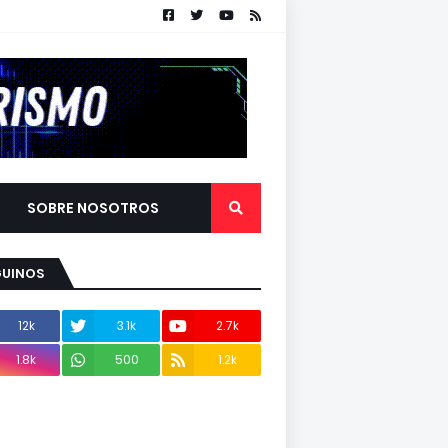
SOBRE NOSOTROS
GUINOS
12k
3.1k
2.7k
1.8k
500
1.2k