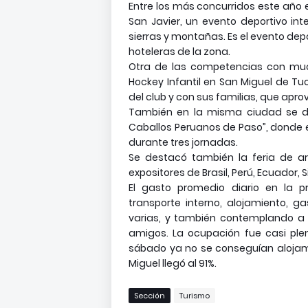
Entre los más concurridos este año e
San Javier, un evento deportivo int
sierras y montañas. Es el evento de
hoteleras de la zona.
Otra de las competencias con mucho
Hockey Infantil en San Miguel de Tu
del club y con sus familias, que apr
También en la misma ciudad se desa
Caballos Peruanos de Paso”, donde es
durante tres jornadas.
Se destacó también la feria de a
expositores de Brasil, Perú, Ecuador,
El gasto promedio diario en la p
transporte interno, alojamiento, 
varias, y también contemplando a l
amigos. La ocupación fue casi plen
sábado ya no se conseguían alojami
Miguel llegó al 91%.
Sección
Turismo