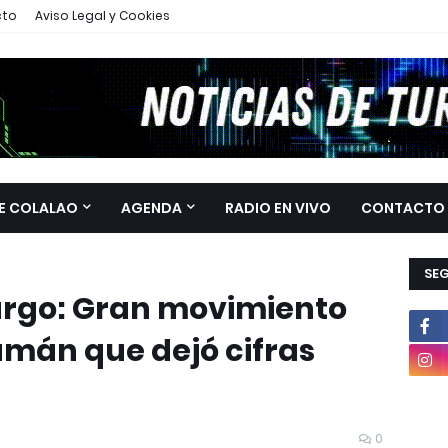
cto
Aviso Legal y Cookies
E COLALAO
AGENDA
RADIO EN VIVO
CONTACTO
SE
argo: Gran movimiento
umán que dejó cifras
0