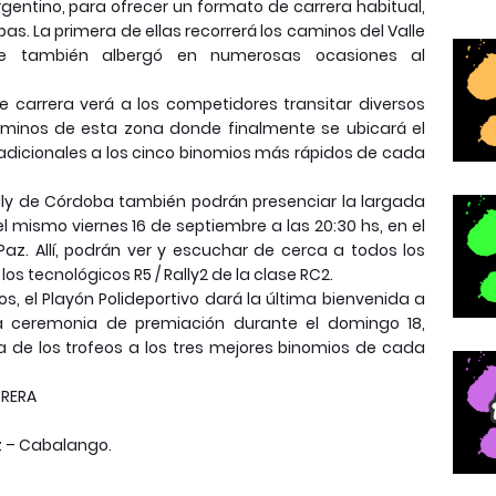
Argentino, para ofrecer un formato de carrera habitual,
as. La primera de ellas recorrerá los caminos del Valle
 que también albergó en numerosas ocasiones al
e carrera verá a los competidores transitar diversos
caminos de esta zona donde finalmente se ubicará el
adicionales a los cinco binomios más rápidos de cada
lly de Córdoba también podrán presenciar la largada
l mismo viernes 16 de septiembre a las 20:30 hs, en el
 Paz. Allí, podrán ver y escuchar de cerca a todos los
os tecnológicos R5 / Rally2 de la clase RC2.
, el Playón Polideportivo dará la última bienvenida a
la ceremonia de premiación durante el domingo 18,
 de los trofeos a los tres mejores binomios de cada
RRERA
az – Cabalango.