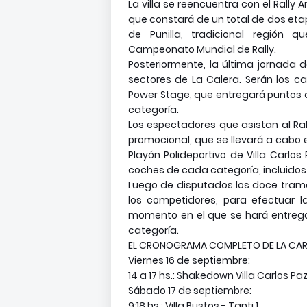
La villa se reencuentra con el Rally 
que constará de un total de dos etap
de Punilla, tradicional región
Campeonato Mundial de Rally.
Posteriormente, la última jornada d
sectores de La Calera. Serán los 
Power Stage, que entregará puntos 
categoría.
Los espectadores que asistan al Ra
promocional, que se llevará a cabo e
Playón Polideportivo de Villa Carlos
coches de cada categoría, incluidos l
Luego de disputados los doce tramos
los competidores, para efectuar 
momento en el que se hará entrega
categoría.
EL CRONOGRAMA COMPLETO DE LA CA
Viernes 16 de septiembre:
14 a 17 hs.: Shakedown Villa Carlos P
Sábado 17 de septiembre:
9:18 hs.: Villa Bustos - Tanti 1.