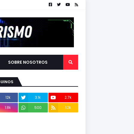
SOBRE NOSOTROS
GUINOS
12k
3.1k
2.7k
1.8k
500
1.2k