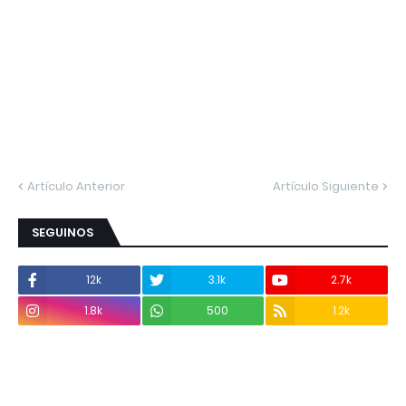
Artículo Anterior
Artículo Siguiente
SEGUINOS
12k
3.1k
2.7k
1.8k
500
1.2k