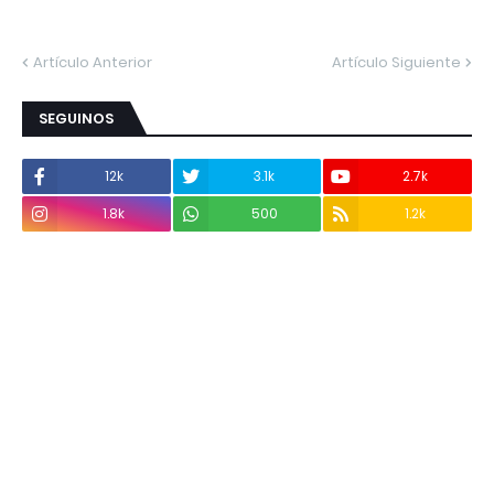
Artículo Anterior
Artículo Siguiente
SEGUINOS
12k
3.1k
2.7k
1.8k
500
1.2k