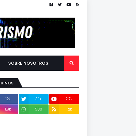
SOBRE NOSOTROS
GUINOS
12k
3.1k
2.7k
1.8k
500
1.2k