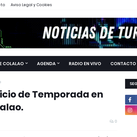
cto
Aviso Legal y Cookies
E COLALAO
AGENDA
RADIO EN VIVO
CONTACTO
o
SE
nicio de Temporada en
alao.
0