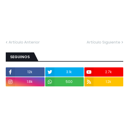
Artículo Anterior
Artículo Siguiente
SEGUINOS
12k
3.1k
2.7k
1.8k
500
1.2k