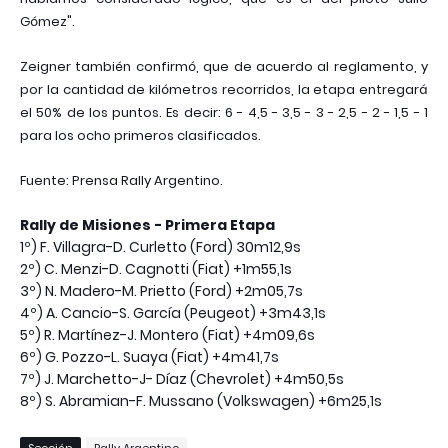
Gómez".
Zeigner también confirmó, que de acuerdo al reglamento, y
por la cantidad de kilómetros recorridos, la etapa entregará
el 50% de los puntos. Es decir: 6 - 4,5 - 3,5 - 3 - 2,5 - 2 - 1,5 - 1
para los ocho primeros clasificados.
Fuente: Prensa Rally Argentino.
Rally de Misiones - Primera Etapa
1º) F. Villagra-D. Curletto (Ford) 30m12,9s
2º) C. Menzi-D. Cagnotti (Fiat) +1m55,1s
3º) N. Madero-M. Prietto (Ford) +2m05,7s
4º) A. Cancio-S. García (Peugeot) +3m43,1s
5º) R. Martínez-J. Montero (Fiat) +4m09,6s
6º) G. Pozzo-L. Suaya (Fiat) +4m41,7s
7º) J. Marchetto-J- Díaz (Chevrolet) +4m50,5s
8º) S. Abramian-F. Mussano (Volkswagen) +6m25,1s