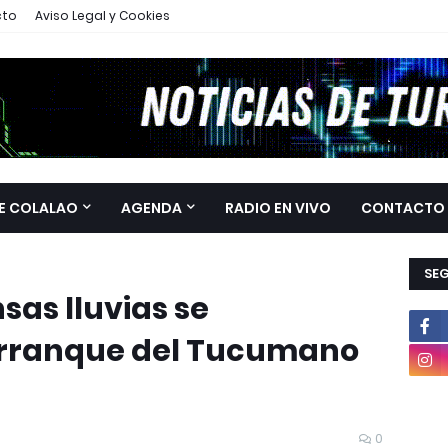
cto
Aviso Legal y Cookies
E COLALAO
AGENDA
RADIO EN VIVO
CONTACTO
SE
sas lluvias se
arranque del Tucumano
0