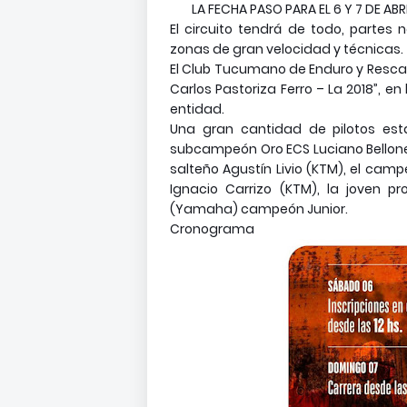
LA FECHA PASO PARA EL 6 Y 7 DE AB
El circuito tendrá de todo, partes
zonas de gran velocidad y técnicas.
El Club Tucumano de Enduro y Resca
Carlos Pastoriza Ferro – La 2018”, e
entidad.
Una gran cantidad de pilotos esta
subcampeón Oro ECS Luciano Bellone 
salteño Agustín Livio (KTM), el ca
Ignacio Carrizo (KTM), la joven p
(Yamaha) campeón Junior.
Cronograma