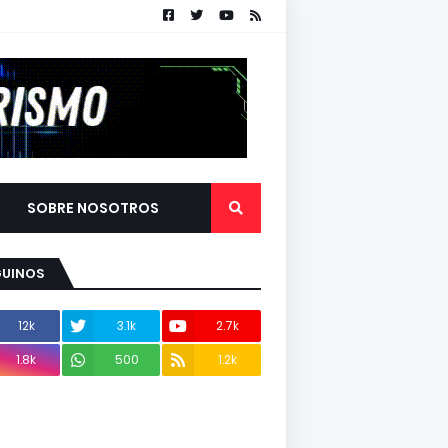
SOBRE NOSOTROS
GUINOS
12k
3.1k
2.7k
1.8k
500
1.2k