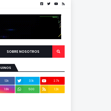
SOBRE NOSOTROS
GUINOS
12k
3.1k
2.7k
1.8k
500
1.2k