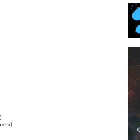
)
)
(Remo)