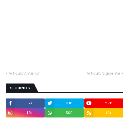
Artículo Anterior
Artículo Siguiente
SEGUINOS
12k
3.1k
2.7k
1.8k
500
1.2k